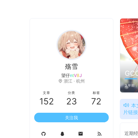
殇雪
GC
投资未来的人，是忠于现实
8
%
^
浙江 · 杭州
3 年前
文章
分类
标签
152
23
72
本
片链
关注我
近期