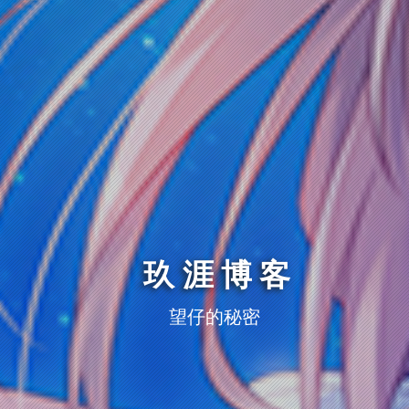
玖涯博客
望仔的