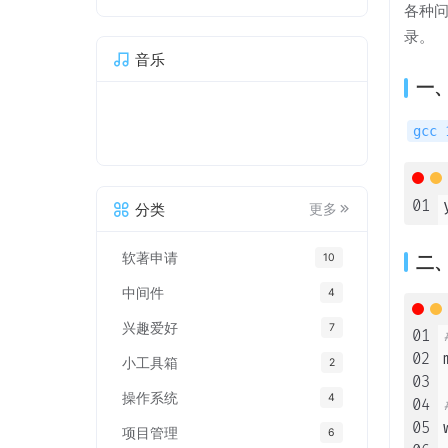
各种
录。
音乐
一、
gcc 
01
分类
更多
软著申请
二、
10
中间件
4
兴趣爱好
7
01
02
小工具箱
2
03
操作系统
4
04
05
项目管理
6