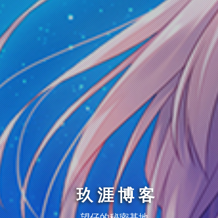
玖涯博客
望仔