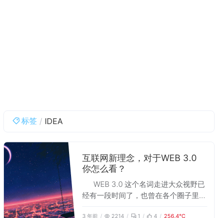
标签
IDEA
互联网新理念，对于WEB 3.0
你怎么看？
WEB 3.0 这个名词走进大众视野已
经有一段时间了，也曾在各个圈子里火
热一时，至今各大互联网企业任旧在
3 年前
2214
1
4
256.4℃
WEB 3.0 上不断探索。但关于 WEB