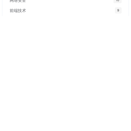
网络安全
10
前端技术
9
标签
更多
软著自动提交
玖涯软著AI
软著
机器人
网盘拉新
副业
黄金
Swagger
编辑器
Gin
Web
Go
Nginx
保险
Halo-Plus
信用卡
Spring
数字货币