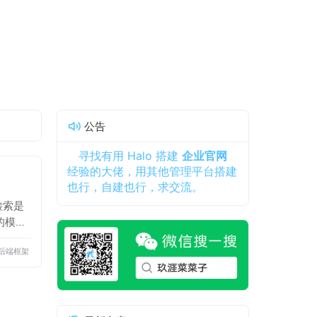
公告
寻找有用 Halo 搭建
企业官网
经验的大佬，用其他管理平台搭建
也行，自建也行，求交流。
检索是
的模糊
的也
后端框架
果可以