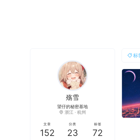
标
殇雪
投资
w
s
n
j
C
浙江 · 杭州
文章
分类
标签
152
23
72