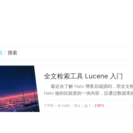
签
搜索
全文检索工具 Lucene 入门
最近在了解 Halo 博客后端源码，而全文
Halo 做的比较差的一块内容，仅通过数据库
查询来实现文章检索。对于搜索引擎之前了解
3 年前
2460
2
1
278℃
不多，所以开始入门 Lucene 检索引擎，如
的话准备将该引擎应用于 Halo 之上。