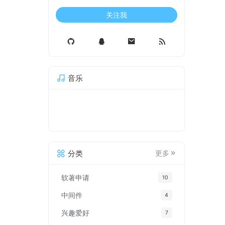
关注我
音乐
分类
更多
软著申请
10
中间件
4
兴趣爱好
7