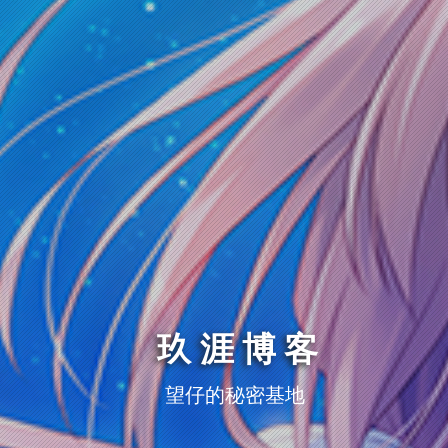
玖涯博客
望