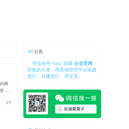
公告
寻找有用 Halo 搭建
企业官网
经验的大佬，用其他管理平台搭建
也行，自建也行，求交流。
的内网
转发，
网站、
运维
网dns
、内网
eb 管
端，进