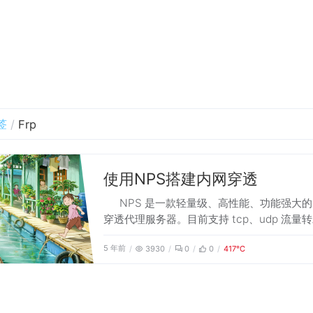
签
Frp
使用NPS搭建内网穿透
NPS 是一款轻量级、高性能、功能强大
穿透代理服务器。目前支持 tcp、udp 流量
可支持任何 tcp、udp 上层协议（访问内网
5 年前
3930
0
0
417℃
本地支付接口调试、ssh 访问、远程桌面，内
解析等等……），此外还支持内网 http 代理
socks5 代理、p2p 等，并带有功能强大的 w
理端。 本文描述如何搭建Nps服务端和客户