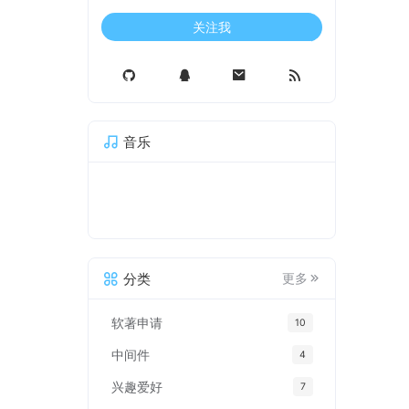
关注我
音乐
分类
更多
软著申请
10
中间件
4
兴趣爱好
7