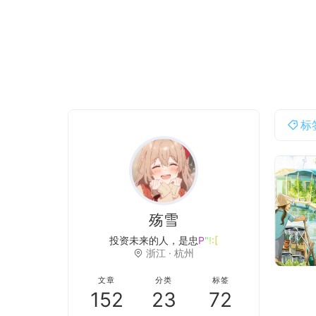
标
殇雪
望
W
i
I
F
F
浙江 · 杭州
文章
分类
标签
152
23
72