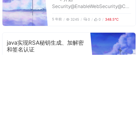
Security@EnableWebSecurity@Con
figurationpublic class
5 年前
3245
0
0
348.5℃
UserWebSecurityConfiguration
extends
WebSecurityConfigurerAdapter {
@Resource private
java实现RSA秘钥生成、加解密
和签名认证
实现生成公钥私钥实现秘钥打印输
出实现加密解密、签名认证import
java.io.FileInputStream;import
6 年前
2947
0
0
318.7℃
java.io.FileNotFoundException;imp
ort java.io.FileOutputStream;import
java.io.IOExcept