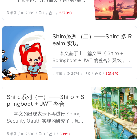
先前曾经了解过在 spring-security-
3 年前
2089
1
1
237.9℃
oauth2 中 Oauth 四种模式的实现，
也通过 Shiro 实现了 Oauth 的授权流
程。 目前 spring-security-oauth2 已
经被逐步废弃，Spring 也提供了新的
Shiro系列（二）——Shiro 多 R
ealm 实现
框架 spring-authorization-server，
整个框架基于 Oauth 2.1 开发。目前重
本文基于上一篇文章《 Shiro +
新整理项目代码，借此机会详细梳理一
Springboot + JWT 的整合》延续，示
遍 Oauth2.0 授权模式的适用场景和授
例项目也是在上篇文章的基础上扩展而
权流程，后续用于和 2.1 对比参照。
5 年前
2976
0
0
321.6℃
来的。 一个系统一般都具有多种用户
类型，如管理员、普通用户和运营者账
号等，这些用户都存储在不同的表中。
当然，通过对 Token 的内容进行条件
Shiro系列（一）——Shiro + S
pringboot + JWT 整合
判断，一个 Realm 是可以直接实现多
个账号登录的，但是这样将导致不同用
本文的出现表示不再进行 Spring
户的登录完全耦合在一起，这不是我们
Security Oauth 实现的研究了，原因
想看到的，所以有了多 Realm 的需
是原开源项目已经被废弃了不再更新
求，并且 Shiro 是支持多 Realm 的。
5 年前
2830
0
1
309℃
了，而且 Oauth 实现的内容有些奇
但是如果有多个 Realm，Shiro 将对每