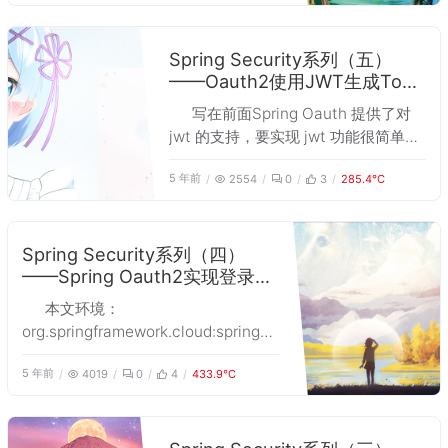
怪，新的项目 spring-authorization-
个都进认证，而我们希望的是管理员。
server 目前才发布到 0.1.0，默认只提
用户等都只调用自己的 Realm，所以
供了基于内存的实现，个人认为还不是
Spring Security系列（五）
对这些地方的逻辑要稍微做些改动。
——Oauth2使用JWT生成Toke
很完善，不适合用到项目中。而且
n无法指定授权范围的解决方法
Spring Security 的 Oauth 流程都实现
写在前面Spring Oauth 提供了对
了，要修改还得从新研究 spring-
jwt 的支持，要实现 jwt 功能很简单，
authorization-server 的实现逻辑，然
但是在指定授权范围时将会遇到无法指
后进行修改定制，太耗费精力了，不如
5 年前
2554
0
3
285.4℃
定授权范围的问题，本文主体描述的是
使用 Shiro 自己实现 Oauth 的逻辑。
如何解决这个问题。本文依赖环境：
本文作为 Shiro 入门文章，主要描述
<!-- spring-security-oauth2
Shiro 如何整合 JWT 实现登录校验问
2.3.4.RELEASE --><d
Spring Security系列（四）
题，还有 Shiro 的认证+授权模式对
——Spring Oauth2实现登录同
JWT 并不是很友好。
时授权、自定义授权界面
本文环境：
org.springframework.cloud:spring-
cloud-starter-
5 年前
4019
0
4
433.9℃
oauth2:2.2.4.RELEASE本文场景： 希
望实现类似 QQ 的登陆并授权功能，但
是将 /oauth/authorize 路径加入
permitAll 没有生效，加入 web.igno