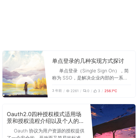
单点登录的几种实现方式探讨
单点登录（Single Sign On），简
称为 SSO，是解决企业内部的一系列
产品登录问题的方案。SSO 的定义是
3 年前
2261
0
3
256.1℃
在多个应用系统中，用户只需要登录一
次就可以访问所有相互信任的应用系
统，用于减少用户重复的登录操作，提
升用户体验。从技术层面上讲，单点登
Oauth2.0四种授权模式适用场
景和授权流程介绍以及个人的一
录目前有多种实现方案，本文从博主个
些思考
人的理解出发，比较这几种不同方案的
Oauth 协议为用户资源的授权提供
优劣和适用场景。
了一个安全的、开放而又简易的标准，