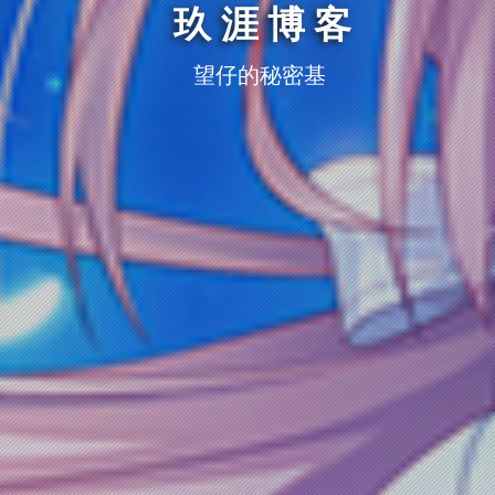
玖涯博客
望仔的秘密基