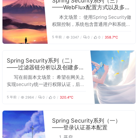
Spring Security系列（三）
——WebFlux配置方式以及多登
陆入口实现
本文场景： 使用Spring Security做
权限控制，系统包含普通用户和系统管
理员两种类型，希望有不同的登录入
5 年前
3347
0
0
358.7℃
口；并且在Spring Gateway上配置，
Gateway使用的是WebFlux，无法兼
容MVC，所以使用WebFlux配置
Security。纯记录，目前项目还是小
Spring Security系列（二）
——过滤器链分析以及创建多个
demo，贴的示例代
登陆入口
写在前面本文场景： 希望在网关上
实现security统一进行权限认证，后续
的服务间交互不再进行权限认证。但是
5 年前
2964
0
0
320.4℃
系统有两个类型的账号，一个是普通用
户，一个是系统后台管理员，完全是两
个类型，希望创建给两个不同的登陆入
口分别给两个类型的账号登录使用。想
Spring Security系列（一）
——登录认证基本配置
到的解决方法有两个：网关上的
security想办法创建多
1. 开启