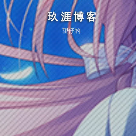
玖涯博客
望仔的秘