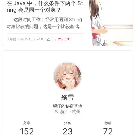
在 Java 中，什么条件下两个 St
ring 会是同一个对象？
这段时间工作上经常用遇到 String
对象比较的问题，这是一个比较基础的
问题，但有时候对其原因还是有些迷
3 年前
1945
0
0
218.5℃
惑，所以稍微总结一下。
殇雪
望仔的秘
o
W
a
浙江 · 杭州
文章
分类
标签
152
23
72