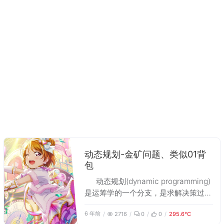
动态规划-金矿问题、类似01背
包
动态规划(dynamic programming)
是运筹学的一个分支，是求解决策过程
(decision process)最优化的数学方
6 年前
2716
0
0
295.6℃
法。将复杂的问题分解成多个小问题，