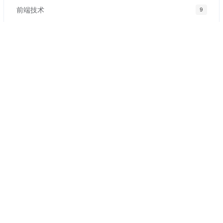
前端技术
9
标签
更多
软著自动提交
玖涯软著AI
软著
机器人
网盘拉新
副业
黄金
Swagger
编辑器
Gin
Web
Go
Nginx
保险
Halo-Plus
信用卡
Spring
数字货币