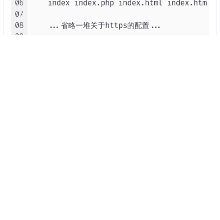
06
    index index.php index.html index.htm de
07
08
    ...省略一堆关于https的配置...

09
10
    # 代理去除源站的gzip压缩

11
    location /test {

12
        gzip off;

13
        proxy_pass https://baike.baidu.com/
14
        proxy_set_header HOST 'baike.baidu.
15
        proxy_set_header X-Forwarded-Proto 
16
        proxy_set_header X-Real-IP $remote_
17
    }

18
19
    # 给外部调用，进行文本替换

20
    location / {

21
        proxy_pass https://vm.nineya.com/te
22
        proxy_set_header Accept-Encoding ''
23
        sub_filter_once off;

24
        sub_filter 马云 玖涯;

25
    }
