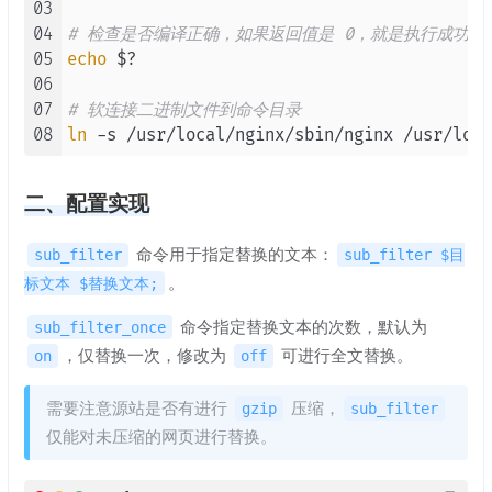
03
04
# 检查是否编译正确，如果返回值是 0，就是执行成功；
05
echo
 $?

06
07
# 软连接二进制文件到命令目录
08
ln
二、配置实现
命令用于指定替换的文本：
sub_filter
sub_filter $目
。
标文本 $替换文本;
命令指定替换文本的次数，默认为
sub_filter_once
，仅替换一次，修改为
可进行全文替换。
on
off
需要注意源站是否有进行
压缩，
gzip
sub_filter
仅能对未压缩的网页进行替换。