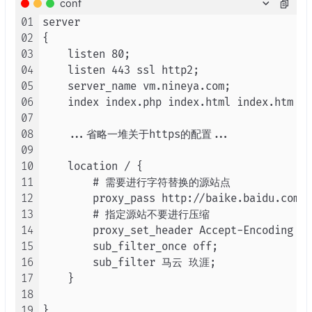
conf
01
server

02
{

03
    listen 80;

04
    listen 443 ssl http2;

05
    server_name vm.nineya.com;

06
    index index.php index.html index.htm de
07
08
    ...省略一堆关于https的配置...

09
10
    location / {

11
        # 需要进行字符替换的源站点

12
        proxy_pass http://baike.baidu.com;

13
        # 指定源站不要进行压缩

14
        proxy_set_header Accept-Encoding ''
15
        sub_filter_once off;

16
        sub_filter 马云 玖涯;

17
    }

18
19