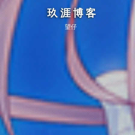
玖涯博客
望仔的秘密