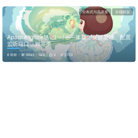
分布式与高并发
后端框架
Apache ignite笔记(一)——集群：集群发现、配置
监听端口、对等类
6 年前
3943
0
0
3703