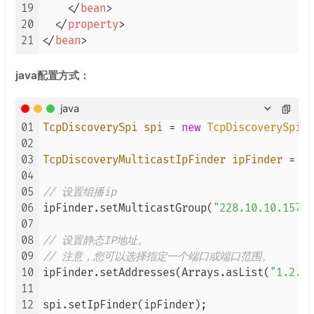
19
</
bean
>
20
</
property
>
21
</
bean
>
java配置方式：
java
01
TcpDiscoverySpi
spi
=
new
TcpDiscoverySpi
()
02
03
TcpDiscoveryMulticastIpFinder
ipFinder
=
ne
04
05
// 设置组播ip
06
ipFinder.setMulticastGroup(
"228.10.10.157"
)
07
08
// 设置静态IP地址。
09
// 注意，您可以选择指定一个端口或端口范围。
10
ipFinder.setAddresses(Arrays.asList(
"1.2.3.
11
12
spi.setIpFinder(ipFinder);
