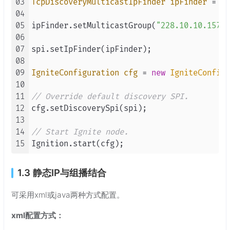
03
TcpDiscoveryMulticastIpFinder
ipFinder
=
ne
04
05
ipFinder.setMulticastGroup(
"228.10.10.157"
)
06
07
spi.setIpFinder(ipFinder);

08
09
IgniteConfiguration
cfg
=
new
IgniteConfigu
10
11
// Override default discovery SPI.
12
cfg.setDiscoverySpi(spi);

13
14
// Start Ignite node.
15
1.3 静态IP与组播结合
可采用xml或java两种方式配置。
xml配置方式：