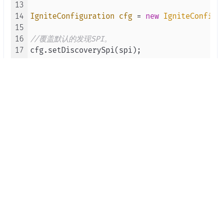
13
14
IgniteConfiguration
cfg
=
new
IgniteConfigu
15
16
//覆盖默认的发现SPI。
17
cfg.setDiscoverySpi(spi);

18
19
// 启动Ignite
20
二、配置监听端口
java
01
IgniteConfiguration
cfg
=
new
IgniteConfigu
02
03
TcpDiscoverySpi
discoverySpi
=
new
TcpDisco
04
05
// 要侦听的初始本地端口
06
discoverySpi.setLocalPort(
48500
);
