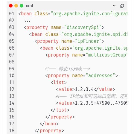
xml
01
<
bean
class
=
"org.apache.ignite.configuratio
02
  ...

03
<
property
name
=
"discoverySpi"
>
04
<
bean
class
=
"org.apache.ignite.spi.disc
05
<
property
name
=
"ipFinder"
>
06
<
bean
class
=
"org.apache.ignite.spi
07
<
property
name
=
"multicastGroup"
v
08
09
<!-- 静态ip列表-->
10
<
property
name
=
"addresses"
>
11
<
list
>
12
<
value
>
1.2.3.4
</
value
>
13
<!-- IP地址和可选端口范围。还可
14
<
value
>
1.2.3.5:47500..47509
</
15
</
list
>
16
</
property
>
17
</
bean
>
18
</
property
>