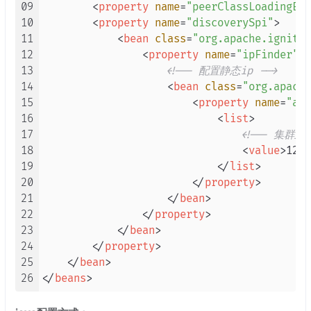
09
<
property
name
=
"peerClassLoadingEna
10
<
property
name
=
"discoverySpi"
>
11
<
bean
class
=
"org.apache.ignite.
12
<
property
name
=
"ipFinder"
>
13
<!-- 配置静态ip -->
14
<
bean
class
=
"org.apache
15
<
property
name
=
"add
16
<
list
>
17
<!-- 集群主
18
<
value
>
127.
19
</
list
>
20
</
property
>
21
</
bean
>
22
</
property
>
23
</
bean
>
24
</
property
>
25
</
bean
>
26
</
beans
>