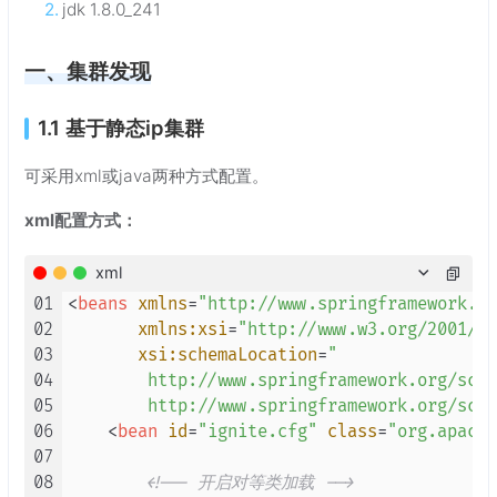
jdk 1.8.0_241
一、集群发现
1.1 基于静态ip集群
可采用xml或java两种方式配置。
xml配置方式：
xml
01
<
beans
xmlns
=
"http://www.springframework.or
02
xmlns:xsi
=
"http://www.w3.org/2001/XM
03
xsi:schemaLocation
=
"

04
        http://www.springframework.org/sche
05
        http://www.springframework.org/sche
06
<
bean
id
=
"ignite.cfg"
class
=
"org.apache
07
08
<!-- 开启对等类加载 -->