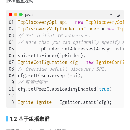
java配置方式：
java
01
TcpDiscoverySpi
spi
=
new
TcpDiscoverySpi
02
TcpDiscoveryVmIpFinder
ipFinder
=
new
TcpDi
03
// Set initial IP addresses.
04
// Note that you can optionally specify a p
05
        ipFinder.setAddresses(Arrays.asList
06
07
IgniteConfiguration
cfg
=
new
IgniteConfigu
08
// Override default discovery SPI.
09
10
// 配置对等类
11
cfg.setPeerClassLoadingEnabled(
true
);

12
13
Ignite
ignite
=
1.2 基于组播集群