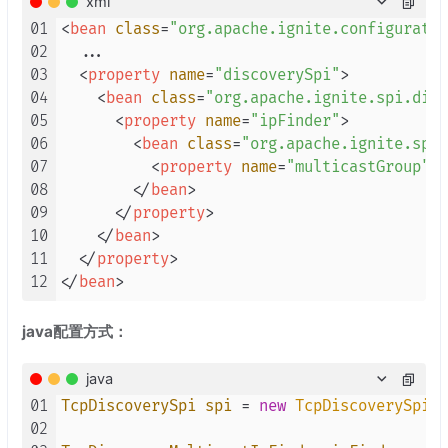
xml
01
<
bean
class
=
"org.apache.ignite.configuratio
02
  ...

03
<
property
name
=
"discoverySpi"
>
04
<
bean
class
=
"org.apache.ignite.spi.disc
05
<
property
name
=
"ipFinder"
>
06
<
bean
class
=
"org.apache.ignite.spi
07
<
property
name
=
"multicastGroup"
v
08
</
bean
>
09
</
property
>
10
</
bean
>
11
</
property
>
12
</
bean
>
java配置方式：
java
01
TcpDiscoverySpi
spi
=
new
TcpDiscoverySpi
()
02