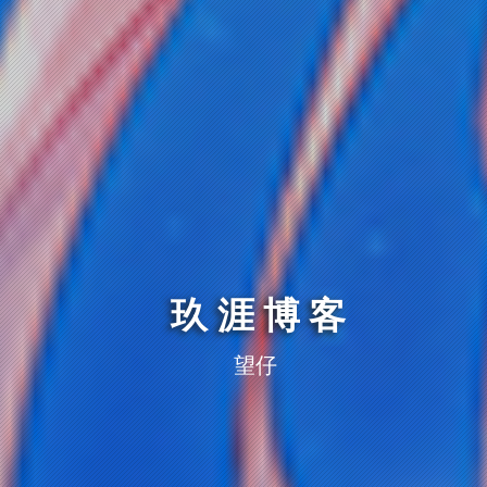
玖涯博客
望仔