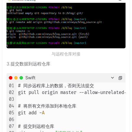
与远程仓库对接
3.提交数据到远程仓库
Swift
01
# 同步远程库上的数据，否则无法提交

02
git pull origin master 
--
allow
-
unrelated
-
hi
03
04
# 将所有文件添加到本地仓库

05
git add 
-
A
06
07
# 提交到远程仓库
