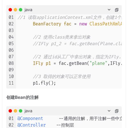
java
01
//1 读取applicationContext.xml文件，创建1个
02
BeanFactory
fac
=
new
ClassPathXmlApp
03
04
//2 使用class类来拿出对象
05
//IFly p1_2 = fac.getBean(Plane.class
06
07
//2 通过id从工厂中拿出对象，指定为IFly.cl
08
IFly
p1
=
 fac.getBean(
"plane"
,IFly.cl
09
10
//3 取得的对象可以正常使用
11
创建Bean的注解
java
01
@Component
02
@Controller