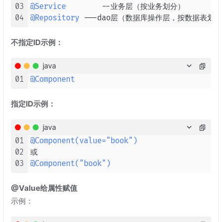
03
@Service
04
@Repository
不指定ID示例：
java
01
@Component
指定ID示例：
java
01
@Component(value="book")
02
03
@Component("book")
@Value给属性赋值
示例：