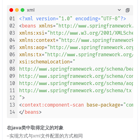
xml
01
<?xml version=
"1.0"
 encoding=
"UTF-8"
?>
02
<
beans
xmlns
=
"http://www.springframework.or
03
xmlns:xsi
=
"http://www.w3.org/2001/XMLSchema
04
xmlns:context
=
"http://www.springframework.o
05
xmlns:aop
=
"http://www.springframework.org/s
06
xmlns:tx
=
"http://www.springframework.org/sc
07
xsi:schemaLocation
=
" 

08
http://www.springframework.org/schema/beans
09
http://www.springframework.org/schema/conte
10
http://www.springframework.org/schema/aop h
11
http://www.springframework.org/schema/tx ht
12
"
>
13
<
context:component-scan
base-package
=
"com.e
14
</
beans
>
在java类中取得定义的对象
–实现方式与xml文件配置的方式相同