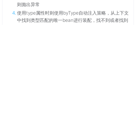
则抛出异常
使用type属性时则使用byType自动注入策略，从上下文
中找到类型匹配的唯一bean进行装配，找不到或者找到
多个，都会抛出异常
如果既不指定name也不指定type属性，这时将通过反
射机制使用byName自动注入策略。如果没有匹配，则
回退为一个原始类型进行匹配，如果匹配则自动装配；
如果同时指定了name和type，则从Spring上下文中找
到唯一匹配的bean进行装配，找不到则抛出异常
@Qualifier指名对应类的对象
@Qualifier的意思是合格者，通过这个标示，表明了哪
个实现类才是我们所需要的，
添加@Qualifier注解，需要注意的是@Qualifier的参数
名称为我们之前定义的bean注解的名称之一，也就是
bean的id。
@Qualifier指定的bean类