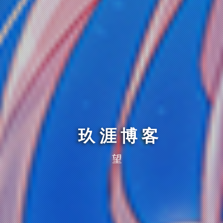
玖涯博客
望仔的