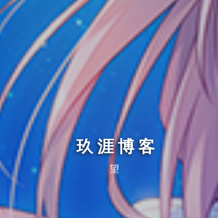
玖涯博客
望仔的秘