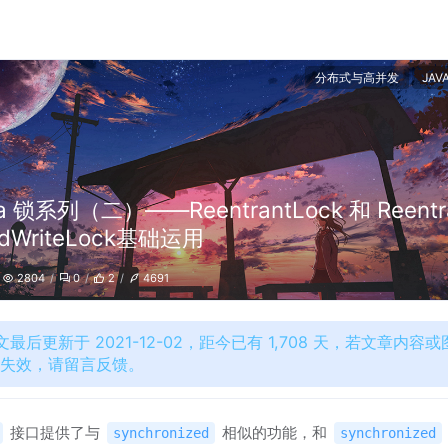
分布式与高并发
JAV
a 锁系列（二）——ReentrantLock 和 Reentr
adWriteLock基础运用
2804
0
2
4691
文最后更新于 2021-12-02，距今已有 1,708 天，若文章内容或
接失效，请留言反馈。
接口提供了与
相似的功能，和
synchronized
synchronized