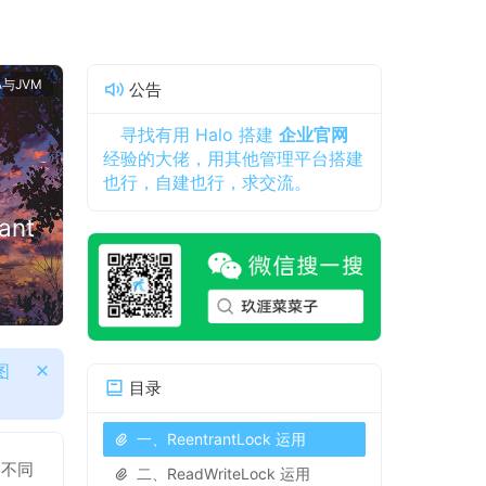
A与JVM
公告
寻找有用 Halo 搭建
企业官网
经验的大佬，用其他管理平台搭建
也行，自建也行，求交流。
ant
图
目录
一、ReentrantLock 运用
不同
二、ReadWriteLock 运用