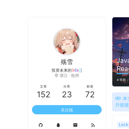
Jav
殇雪
Re
投资未来的人，是忠于现
S
o
V
S
浙江 · 杭州
4 年前
文章
分类
标签
152
23
72
本
片链
关注我
Lock