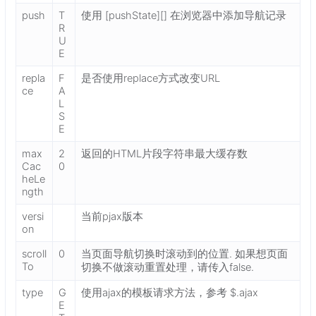
push
T
使用 [pushState][] 在浏览器中添加导航记录
R
U
E
repla
F
是否使用replace方式改变URL
ce
A
L
S
E
max
2
返回的HTML片段字符串最大缓存数
Cac
0
heLe
ngth
versi
当前pjax版本
on
scroll
0
当页面导航切换时滚动到的位置. 如果想页面
To
切换不做滚动重置处理，请传入false.
type
G
使用ajax的模板请求方法，参考 $.ajax
E