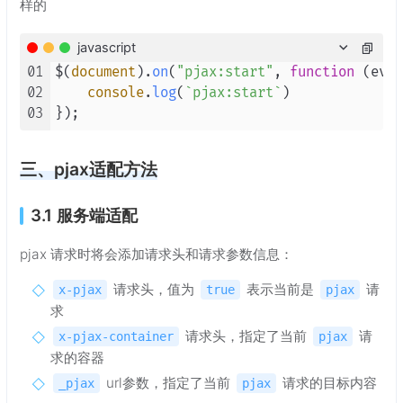
样的
javascript
01
$(
document
).
on
(
"pjax:start"
, 
function
 (
even
02
console
.
log
(
`pjax:start`
)

03
三、pjax适配方法
3.1 服务端适配
pjax 请求时将会添加请求头和请求参数信息：
请求头，值为
表示当前是
请
x-pjax
true
pjax
求
请求头，指定了当前
请
x-pjax-container
pjax
求的容器
url参数，指定了当前
请求的目标内容
_pjax
pjax