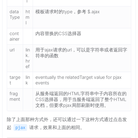
T
data
ht
模板请求时的type，参考 $.ajax
Type
m
l
cont
内容替换的CSS选择器
ainer
url
lin
用于ajax请求的url，可以是字符串或者返回字
k.
符串的函数
hr
ef
targe
lin
eventually the relatedTarget value for pjax
t
k
events
frag
从服务端返回的HTML字符串中子内容所在的
ment
CSS选择器，用于当服务端返回了整个HTML
文档，但要求pjax局部刷新时使用。
除了上面那种方式外，还可以通过一下这种方式通过点击发
起
请求，效果和上面的相同。
pjax