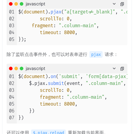
javascript
01
$(
document
).
pjax
(
"a[target!=_blank]"
, 
".col
02
scrollTo
: 
0
,

03
fragment
: 
".column-main"
,

04
timeout
: 
8000
,

05
除了监听点击事件外，也可以对表单进行
请求：
pjax
javascript
01
$(
document
).
on
(
'submit'
, 
'form[data-pjax]'
,
02
    $.pjax.
submit
(event, 
".column-main"
, {

03
scrollTo
: 
0
,

04
fragment
: 
".column-main"
,

05
timeout
: 
8000
,

06
    })

07
还可以使用
重新加载当前界面。
$.pjax.reload