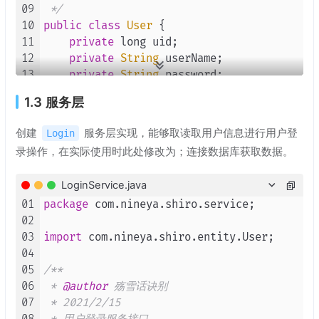
09
 */
24
this
.
permissions
 = permissions;

10
public
class
User
 {

25
    }

11
private
 long uid;

26
12
private
String
 userName;

27
public
 long 
getId
(
) {

13
private
String
 password;

28
return
 id;

14
/**

29
    }

1.3 服务层
15
     * 用户对应的角色

30
16
     */
31
public
void
setId
(
long id
) {

创建
服务层实现，能够取读取用户信息进行用户登
Login
17
private
Set
<
Role
> roles;

32
this
.
id
 = id;

录操作，在实际使用时此处修改为；连接数据库获取数据。
18
33
    }

19
public
User
() {

34
LoginService.java
20
    }

35
public
String
getRoleName
(
) {

01
package
 com.nineya.shiro.service;

21
36
return
 roleName;

02
22
public
User
(long uid, 
String
 userName, 
37
    }

03
import
 com.nineya.shiro.entity.User;

23
this
.
uid
 = uid;

38
04
24
this
.
userName
 = userName;

39
public
void
setRoleName
(
String
 roleName
05
/**

25
this
.
password
 = password;

40
this
.
roleName
 = roleName;

06
 * 
@author
 殇雪话诀别

26
this
.
roles
 = roles;

41
    }

07
 * 2021/2/15

27
    }

42