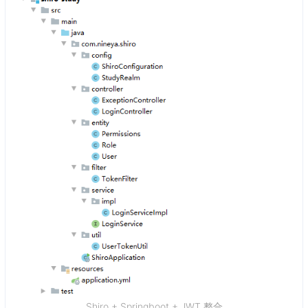
Shiro + Springboot + JWT 整合