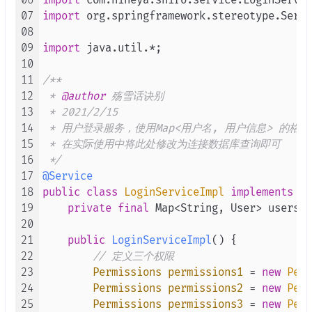
06
import
48
07
import
 org.springframework.stereotype.Servi
49
public
void
setPassword
(
String
 password
08
50
this
.
password
 = password;

09
import
 java.util.*;

51
    }

10
52
11
/**

53
public
Set
<
Role
> 
getRoles
(
) {

12
 * 
@author
 殇雪话诀别

54
return
 roles;

13
 * 2021/2/15

55
    }

14
 * 用户登录服务，使用Map<用户名, 用户信息> 的格
56
15
 * 在实际使用中将此处修改为连接数据库查询即可

57
public
void
setRoles
(
Set
<Role> roles
) {

16
 */
58
this
.
roles
 = roles;

17
@Service
59
    }

18
public
class
LoginServiceImpl
implements
Lo
60
19
private
final
 Map<String, User> users =
61
@Override
20
62
public
String
toString
(
) {

21
public
LoginServiceImpl
()
 {

63
        final 
StringBuilder
 sb = 
new
String
22
// 定义三个权限
64
        sb.
append
(
"uid="
).
append
(uid);

23
Permissions
permissions1
=
new
Perm
65
        sb.
append
(
", userName='"
).
append
(us
24
Permissions
permissions2
=
new
Perm
66
        sb.
append
(
", password='"
).
append
(pa
25
Permissions
permissions3
=
new
Perm