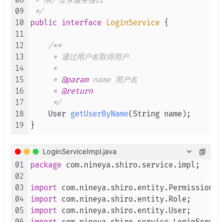
08
 * 用户登录服务接口

28
43
public
Set
<
Permissions
> 
getPermissions
(
09
 */
29
public
 long 
getUid
(
) {

44
return
 permissions;

10
public
interface
LoginService
 {

30
return
 uid;

45
    }

11
31
    }

46
12
/**

32
47
public
void
setPermissions
(
Set
<Permissi
13
     * 通过用户名取得用户

33
public
void
setUid
(
long uid
) {

48
this
.
permissions
 = permissions;

14
     *

34
this
.
uid
 = uid;

49
    }

15
     * 
@param
 name 用户名

35
    }

50
16
     * 
@return
36
51
@Override
17
     */
37
public
String
getUserName
(
) {

52
public
String
toString
(
) {

18
    User 
getUserByName
(String name)
;

38
return
 userName;

53
        final 
StringBuilder
 sb = 
new
String
19
39
    }

54
        sb.
append
(
"id="
).
append
(id);

40
55
        sb.
append
(
", roleName='"
).
append
(ro
41
public
void
setUserName
(
String
 userName
LoginServiceImpl.java
56
        sb.
append
(
", permissions="
).
append
(
42
this
.
userName
 = userName;

57
        sb.
append
(
'}'
);

01
package
 com.nineya.shiro.service.impl;

43
    }

58
return
 sb.
toString
();

02
44
59
    }

03
import
45
public
String
getPassword
(
) {

60
04
import
46
return
 password;

05
import
47
    }
