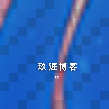
玖涯博客
望仔的秘密