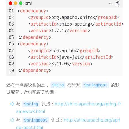
xml
01
<
dependency
>
02
<
groupId
>
org.apache.shiro
</
groupId
>
03
<
artifactId
>
shiro-spring
</
artifactId
>
04
<
version
>
1.7.1
</
version
>
05
</
dependency
>
06
<
dependency
>
07
<
groupId
>
com.auth0
</
groupId
>
08
<
artifactId
>
java-jwt
</
artifactId
>
09
<
version
>
3.11.0
</
version
>
10
</
dependency
>
还有一点要说明的是，
有针对
的默
Shiro
SpringBoot
认配置，详细配置见官网：
与
集成：
http://shiro.apache.org/spring-fr
Spring
amework.html
与
集成：
http://shiro.apache.org/spri
SpringBoot
ng-boot.html