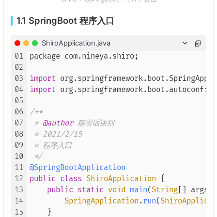
1.1 SpringBoot 程序入口
ShiroApplication.java
01
package com.
nineya
.
shiro
;

02
03
import
 org.
springframework
.
boot
.
SpringAppli
04
import
 org.
springframework
.
boot
.
autoconfigu
05
06
/**

07
 * 
@author
 殇雪话诀别

08
 * 2021/2/15

09
 * 程序入口

10
 */
11
@SpringBootApplication
12
public
class
ShiroApplication
 {

13
public
static
void
main
(
String
[] args
) 
14
SpringApplication
.
run
(
ShiroApplicat
15
    }
