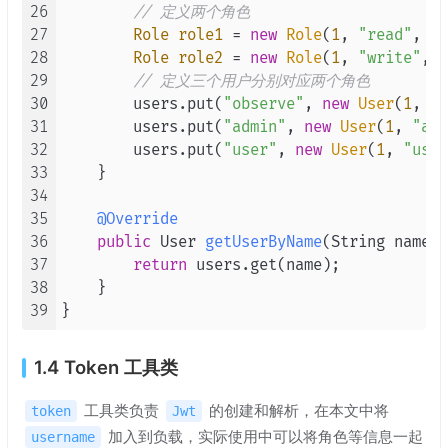
67
        sb.
append
(
", roles="
).
append
(roles)
26
// 定义两个角色
68
        sb.
append
(
'}'
);

27
Role
role1
=
new
Role
(
1
, 
"read"
, 
ne
69
return
 sb.
toString
();

28
Role
role2
=
new
Role
(
1
, 
"write"
, 
n
70
    }

29
// 定义三个用户分别对应两个角色
71
30
        users.put(
"observe"
, 
new
User
(
1
, 
"o
31
        users.put(
"admin"
, 
new
User
(
1
, 
"adm
32
        users.put(
"user"
, 
new
User
(
1
, 
"user
33
    }

34
35
@Override
36
public
 User 
getUserByName
(String name)
 
37
return
 users.get(name);

38
    }

39
1.4 Token 工具类
工具类负责
的创建和解析，在本文中将
token
Jwt
加入到负载，实际使用中可以将角色等信息一起
username