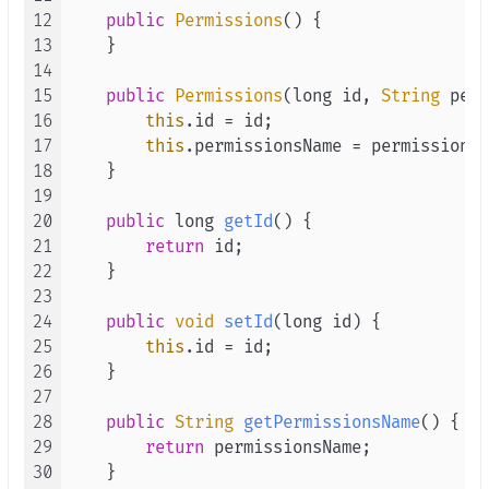
12
public
Permissions
() {

13
    }

14
15
public
Permissions
(long id, 
String
 perm
16
this
.
id
 = id;

17
this
.
permissionsName
 = permissionsN
18
    }

19
20
public
 long 
getId
(
) {

21
return
 id;

22
    }

23
24
public
void
setId
(
long id
) {

25
this
.
id
 = id;

26
    }

27
28
public
String
getPermissionsName
(
) {

29
return
 permissionsName;

30
    }
