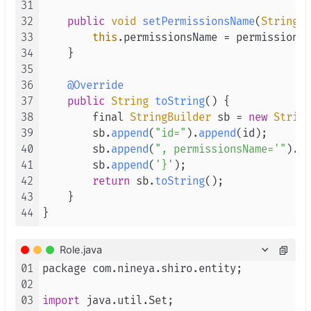
31
32
public
void
setPermissionsName
(
String
 p
33
this
.
permissionsName
 = permissionsN
34
    }

35
36
@Override
37
public
String
toString
(
) {

38
        final 
StringBuilder
 sb = 
new
String
39
        sb.
append
(
"id="
).
append
(id);

40
        sb.
append
(
", permissionsName='"
).
ap
41
        sb.
append
(
'}'
);

42
return
 sb.
toString
();

43
    }

44
Role.java
01
package com.
nineya
.
shiro
.
entity
;

02
03
import
 java.
util
.
Set
;
