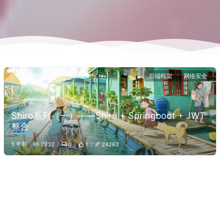
后端框架
网络安全
Shiro系列（一）——Shiro + Springboot + JWT
整合
5 年前
2832
0
1
24263