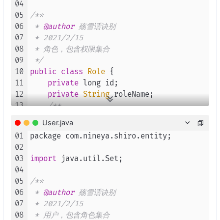
04
05
/**

06
 * 
@author
 殇雪话诀别

07
 * 2021/2/15

08
 * 角色，包含权限集合

09
 */
10
public
class
Role
 {

11
private
 long id;

12
private
String
 roleName;

13
/**

14
     * 角色拥有的权限集合

User.java
15
     */
01
package com.
nineya
.
shiro
.
entity
;

16
private
Set
<
Permissions
> permissions;

02
17
03
import
 java.
util
.
Set
;

18
public
Role
() {

04
19
    }

05
/**

20
06
 * 
@author
 殇雪话诀别

21
public
Role
(long id, 
String
 roleName, 
S
07
 * 2021/2/15

22
this
.
id
 = id;

08
 * 用户，包含角色集合

23
this
.
roleName
 = roleName;
