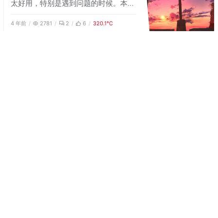
太好用，特别是遇到问题的时候。本文
收集了 Windows 使用中常见的一些问
4 年前
2781
2
6
320.1℃
题，并对解决方法做了简单记录。
网站访问速度优化之pjax
pjax 是 ajax 和 pushState 的结
合，它是一个 jQuery 插件。它通过
ajax 从服务器端获取 HTML 文件，在
4 年前
2839
1
5
320.9℃
页面中用获取到的HTML替换指定容器
元素中的内容。然后使用 pushState
技术更新浏览器地址栏中的当前地址，
并且保持了真实的地址、网页标题，浏
低价低配的海外服务器的对比
览器的后退（前进）按钮也可以正常使
如果你的域名没有备案，那么你使
用。
用国内的云服务器寸步难行。除此之
外，海外云服务器的带宽普遍较大，能
4 年前
3537
4
10
409.7℃
够满足一些人的特殊需求。 很多人说
海外服务器普遍价格低廉，但我实际的
观察并非如此，海外服务器起步价普遍