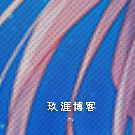
玖涯博客
望仔的秘