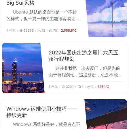
Big Sur风格
Ubuntu 默认的桌面也是一个不错
的样式，但千篇一律的主题很容易让人
疲惫。本文描述了如何通过安装
4 年前
23556
12
70
2,555.6℃
gnome 桌面主题和动画，使桌面趋向
于 Mac 的样式。
2022年国庆出游之厦门六天五
夜行程规划
这并非我第一次去厦门，但是先前
由于行程匆忙，追追赶赶，总是不能放
慢脚步去感受自然，未能目睹日落大海
3 年前
3221
4
9
376.1℃
始终是难以忘怀的一大遗憾。国庆假
期，难掩心中向往，带着充分的旅程规
划，再次来到厦门，10月1日(周六)~6
日(周四)六天五夜行。
Windows 运维使用小技巧——
持续更新
Windows 系统好是好，就是有点不