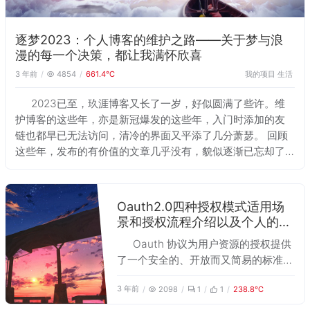
逐梦2023：个人博客的维护之路——关于梦与浪
漫的每一个决策，都让我满怀欣喜
3 年前
我的项目
生活
4854
661.4℃
2023已至，玖涯博客又长了一岁，好似圆满了些许。维
护博客的这些年，亦是新冠爆发的这些年，入门时添加的友
链也都早已无法访问，清冷的界面又平添了几分萧瑟。 回顾
这些年，发布的有价值的文章几乎没有，貌似逐渐已忘却了
曾经的梦，做这些的意义到底是什么？我坚定相信自己是有
收获的，但关于博客，唯一可以记录的便只有维护博客和
Dream 主题的这段旅程吧！
Oauth2.0四种授权模式适用场
景和授权流程介绍以及个人的一
些思考
Oauth 协议为用户资源的授权提供
了一个安全的、开放而又简易的标准，
先前曾经了解过在 spring-security-
3 年前
2098
1
1
238.8℃
oauth2 中 Oauth 四种模式的实现，
也通过 Shiro 实现了 Oauth 的授权流