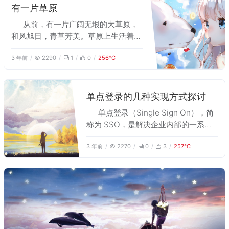
情况的认真分析，结合当今成熟的EAI
信息系统间信息的共享，“信息孤岛”现
有一片草原
技术，我提出了以面向服务（SOA）的
象严重。 我在一个软件企业工作，
从前，有一片广阔无垠的大草原，
企业服务总线（ESB）为核心的架构，
2016年9月，我所在的公司承担了某医
和风旭日，青草芳美。草原上生活着一
在ESB之上构建业务执行引擎
院的信息系统集成项目，有幸作为项目
群小羊，它们以青草为食，肆意撒欢。
（BPE）、HL7/DICOM适配器、异步
负责人参与该集成平台的开发工作，主
3 年前
2290
1
0
256℃
可是小羊们也有苦恼，因为草原上还生
事件管理器、订阅管理器等模块。 项
要负责需求分析和系统架构设计。集成
活着它们的天敌——狼，好在羊儿奔跑
目上线以后，系统运行稳定，减少了信
平台作为医院信息系统的基础设施之
的速度快，总能逃离狼口。但随着年龄
息重复录入，提高了数据完整性和可靠
一，系统的可靠性直接影响到整个医疗
增长，每一只羊最终都将被狼捕获，逃
性，大大提高医务人员的工作效率，降
单点登录的几种实现方式探讨
信息系统的运行，在项目开发过程中，
不开被被狼吃掉的命运。就这样，草、
低了后期建设成本，获得了该医院领导
我们注重软件的可靠性需求，提出了标
单点登录（Single Sign On），简
羊和狼共同维持着草原上微妙的平衡。
的认可和用户的广泛好评。
准化设计、模块化设计、简化设计和容
称为 SSO，是解决企业内部的一系列
错设计四点可靠性设计方法，提高了系
产品登录问题的方案。SSO 的定义是
3 年前
2270
0
3
257℃
统的可靠性。 项目上线以后，系统运
在多个应用系统中，用户只需要登录一
行稳定，减少了信息重复录入，提高了
次就可以访问所有相互信任的应用系
数据完整性和可靠性，大大提高医务人
统，用于减少用户重复的登录操作，提
员的工作效率，降低了后期建设成本，
升用户体验。从技术层面上讲，单点登
获得了该医院领导的认可和用户的广泛
录目前有多种实现方案，本文从博主个
好评。
人的理解出发，比较这几种不同方案的
优劣和适用场景。