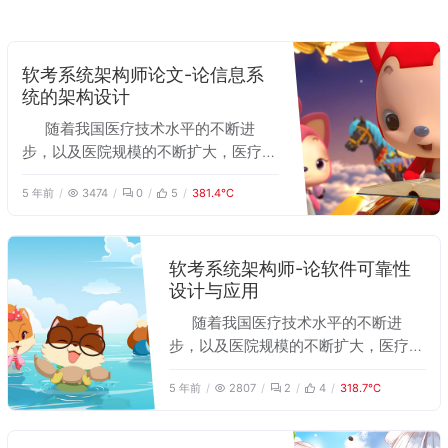
软考系统架构师论文-论信息系
统的架构设计
随着我国医疗技术水平的不断进
步，以及医院规模的不断扩大，医疗信
息系统已经成为现代医院管理和诊疗业
5 年前
3474
0
5
381.4℃
务运营的基础设施和技术支撑。然而这
些随着医院的发展逐步建立起来的应用
系统往往具有异构性，严重制约了各个
信息系统间信息的共享，“信息孤岛”现
软考系统架构师-论软件可靠性
设计与应用
象严重。 我在一个软件企业工作，
2016年9月，我所在的公司承担了某医
随着我国医疗技术水平的不断进
院的信息系统集成项目，有幸作为项目
步，以及医院规模的不断扩大，医疗信
负责人参与该集成平台的开发工作，主
息系统已经成为现代医院管理和诊疗业
要负责需求分析和系统架构设计。在项
5 年前
2807
2
4
318.7℃
务运营的基础设施和技术支撑。然而这
目开发过程中，我们注重系统的可扩展
些随着医院的发展逐步建立起来的信息
性、标准化和安全性，经过对医院现实
系统往往具有异构性，严重制约了各个