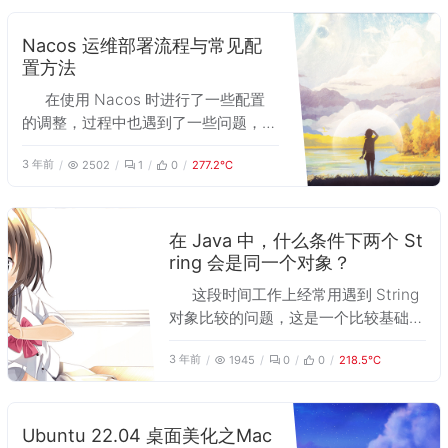
程。 目前 spring-security-oauth2 已
经被逐步废弃，Spring 也提供了新的
Nacos 运维部署流程与常见配
置方法
框架 spring-authorization-server，
整个框架基于 Oauth 2.1 开发。目前重
在使用 Nacos 时进行了一些配置
新整理项目代码，借此机会详细梳理一
的调整，过程中也遇到了一些问题，所
遍 Oauth2.0 授权模式的适用场景和授
以对 Nacos 部署上的一些要点进行了
权流程，后续用于和 2.1 对比参照。
3 年前
2502
1
0
277.2℃
整理，详见官方文档：
https://nacos.io/zh-
cn/docs/v2/quickstart/quick-
start.html
在 Java 中，什么条件下两个 St
ring 会是同一个对象？
这段时间工作上经常用遇到 String
对象比较的问题，这是一个比较基础的
问题，但有时候对其原因还是有些迷
3 年前
1945
0
0
218.5℃
惑，所以稍微总结一下。
Ubuntu 22.04 桌面美化之Mac