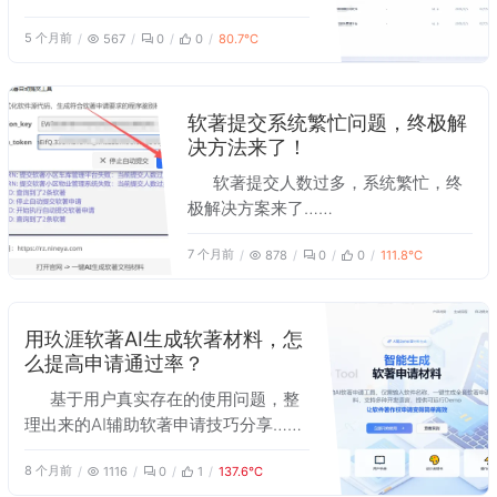
5 个月前
567
0
0
80.7℃
软著提交系统繁忙问题，终极解
决方法来了！
软著提交人数过多，系统繁忙，终
极解决方案来了……
7 个月前
878
0
0
111.8℃
用玖涯软著AI生成软著材料，怎
么提高申请通过率？
基于用户真实存在的使用问题，整
理出来的AI辅助软著申请技巧分享……
8 个月前
1116
0
1
137.6℃