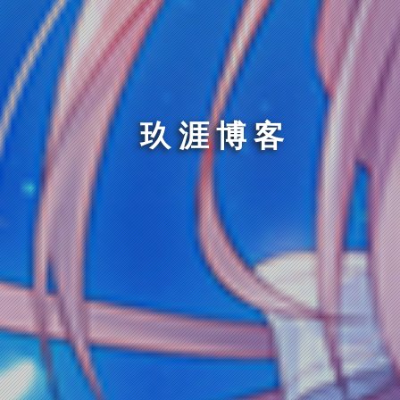
玖涯博客
望仔